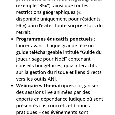
(exemple “35x”), ainsi que toutes
restrictions géographiques («
disponible uniquement pour résidents
FR ») afin d’éviter toute surprise lors du
retrait.
Programmes éducatifs ponctuels
:
lancer avant chaque grande fête un
guide téléchargeable intitulé “Guide du
joueur sage pour Noël” contenant
conseils budgétaires, quiz interactifs
sur la gestion du risque et liens directs
vers les outils ANJ.
Webinaires thématiques
: organiser
des sessions live animées par des
experts en dépendance ludique où sont
présentés cas concrets et bonnes
pratiques – ces événements sont