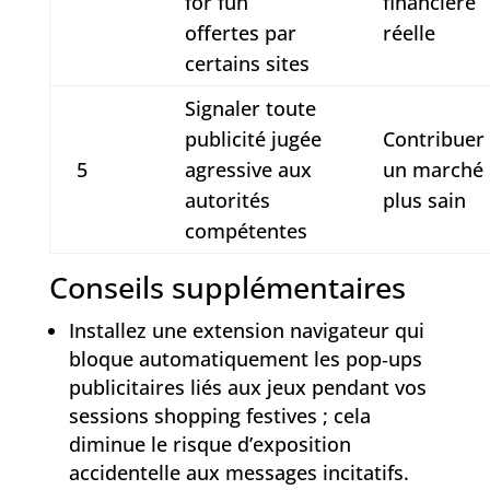
for fun”
financière
offertes par
réelle
certains sites
Signaler toute
publicité jugée
Contribuer
5
agressive aux
un marché
autorités
plus sain
compétentes
Conseils supplémentaires
Installez une extension navigateur qui
bloque automatiquement les pop‑ups
publicitaires liés aux jeux pendant vos
sessions shopping festives ; cela
diminue le risque d’exposition
accidentelle aux messages incitatifs.