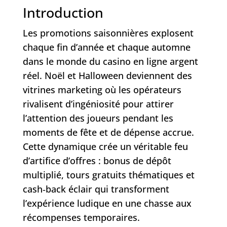
Introduction
Les promotions saisonnières explosent
chaque fin d’année et chaque automne
dans le monde du casino en ligne argent
réel. Noël et Halloween deviennent des
vitrines marketing où les opérateurs
rivalisent d’ingéniosité pour attirer
l’attention des joueurs pendant les
moments de fête et de dépense accrue.
Cette dynamique crée un véritable feu
d’artifice d’offres : bonus de dépôt
multiplié, tours gratuits thématiques et
cash‑back éclair qui transforment
l’expérience ludique en une chasse aux
récompenses temporaires.