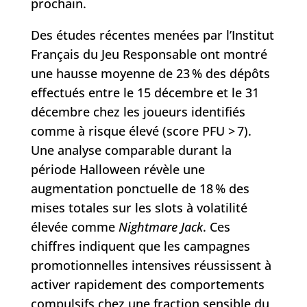
prochain.
Des études récentes menées par l’Institut
Français du Jeu Responsable ont montré
une hausse moyenne de 23 % des dépôts
effectués entre le 15 décembre et le 31
décembre chez les joueurs identifiés
comme à risque élevé (score PFU > 7).
Une analyse comparable durant la
période Halloween révèle une
augmentation ponctuelle de 18 % des
mises totales sur les slots à volatilité
élevée comme
Nightmare Jack
. Ces
chiffres indiquent que les campagnes
promotionnelles intensives réussissent à
activer rapidement des comportements
compulsifs chez une fraction sensible du