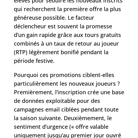
élevés pour séduire les nouveaux inscrits
qui recherchent la première offre la plus
généreuse possible. Le facteur
déclencheur est souvent la promesse
d’un gain rapide grâce aux tours gratuits
combinés à un taux de retour au joueur
(RTP) légèrement bonifié pendant la
période festive.
Pourquoi ces promotions ciblent-elles
particulièrement les nouveaux joueurs ?
Premièrement, l’inscription crée une base
de données exploitable pour des
campagnes email ciblées pendant toute
la saison suivante. Deuxièmement, le
sentiment d’urgence (« offre valable
uniquement jusqu’au premier jour ouvré