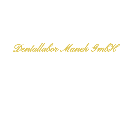
Dentallabor Manek GmbH