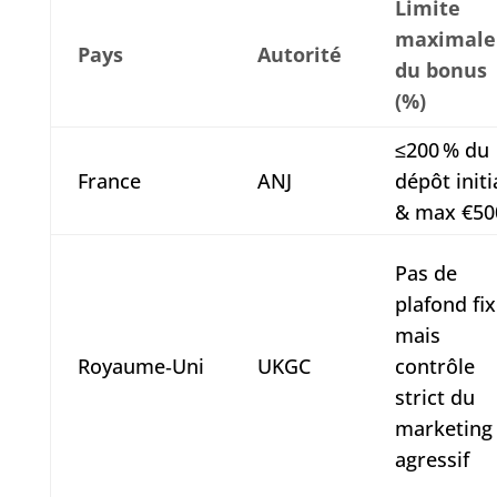
Limite
maximale
Pays
Autorité
du bonus
(%)
≤200 % du
France
ANJ
dépôt initi
& max €50
Pas de
plafond fi
mais
Royaume‑Uni
UKGC
contrôle
strict du
marketing
agressif