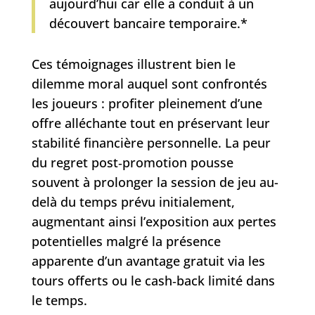
aujourd’hui car elle a conduit à un
découvert bancaire temporaire.*
Ces témoignages illustrent bien le
dilemme moral auquel sont confrontés
les joueurs : profiter pleinement d’une
offre alléchante tout en préservant leur
stabilité financière personnelle. La peur
du regret post‑promotion pousse
souvent à prolonger la session de jeu au-
delà du temps prévu initialement,
augmentant ainsi l’exposition aux pertes
potentielles malgré la présence
apparente d’un avantage gratuit via les
tours offerts ou le cash‑back limité dans
le temps.