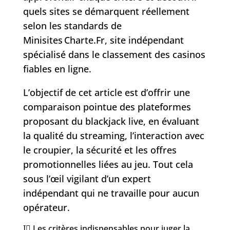
quels sites se démarquent réellement
selon les standards de
Minisites Charte.Fr, site indépendant
spécialisé dans le classement des casinos
fiables en ligne.
L’objectif de cet article est d’offrir une
comparaison pointue des plateformes
proposant du blackjack live, en évaluant
la qualité du streaming, l’interaction avec
le croupier, la sécurité et les offres
promotionnelles liées au jeu. Tout cela
sous l’œil vigilant d’un expert
indépendant qui ne travaille pour aucun
opérateur.
I️⃣ Les critères indispensables pour juger la