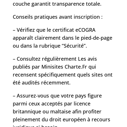
couche garantit transparence totale.
Conseils pratiques avant inscription :
– Vérifiez que le certificat eCOGRA
apparaît clairement dans le pied‐de‐page
ou dans la rubrique “Sécurité”.
– Consultez régulièrement Les avis
publiés par Minisites Charte.Fr qui
recensent spécifiquement quels sites ont
été audit­és récemment.
– Assurez‑vous que votre pays figure
parmi ceux acceptés par licence
britannique ou maltaise afin profiter
pleinement du droit européen à recours