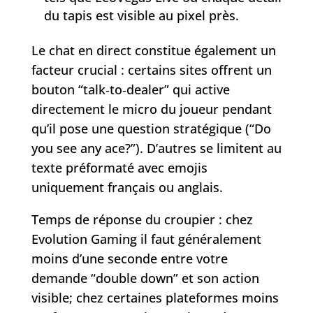
du tapis est visible au pixel près.
Le chat en direct constitue également un
facteur crucial : certains sites offrent un
bouton “talk‑to‑dealer” qui active
directement le micro du joueur pendant
qu’il pose une question stratégique (“Do
you see any ace?”). D’autres se limitent au
texte préformaté avec emojis
uniquement français ou anglais.
Temps de réponse du croupier : chez
Evolution Gaming il faut généralement
moins d’une seconde entre votre
demande “double down” et son action
visible; chez certaines plateformes moins