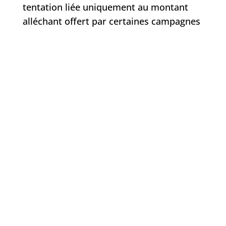
tentation liée uniquement au montant
alléchant offert par certaines campagnes
publicitaires agressives.
Pour approfondir chacun ces aspects
détaillés ici nous vous encourageons
vivement à consulter encore une fois
notre guide complet intitulé «
meilleur
casino en ligne
». Vous y découvrirez
comment choisir judicieusement parmi
tous ces acteurs afin maximiser vos
chances tout en profitant pleinement
della sensation authentique offerte par
votre future table virtuelle préférée.​