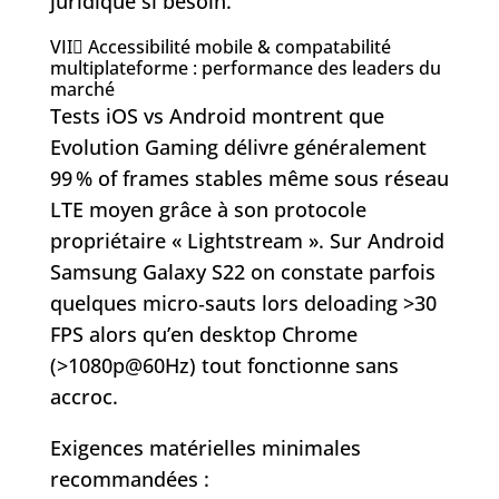
juridique si besoin.
VII️⃣ Accessibilité mobile & compatabilité
multiplateforme : performance des leaders du
marché
Tests iOS vs Android montrent que
Evolution Gaming délivre généralement
99 % of frames stables même sous réseau
LTE moyen grâce à son protocole
propriétaire « Lightstream ». Sur Android
Samsung Galaxy S22 on constate parfois
quelques micro‑sauts lors deloading >30
FPS alors qu’en desktop Chrome
(>1080p@60Hz) tout fonctionne sans
accroc.
Exigences matérielles minimales
recommandées :