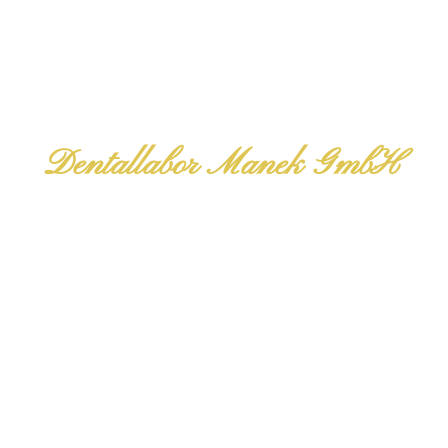
Dentallabor Manek GmbH