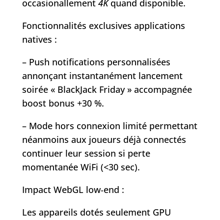
occasionallement
4K
quand disponible.
Fonctionnalités exclusives applications
natives :
– Push notifications personnalisées
annonçant instantanément lancement
soirée « BlackJack Friday » accompagnée
boost bonus +30 %.
– Mode hors connexion limité permettant
néanmoins aux joueurs déjà connectés
continuer leur session si perte
momentanée WiFi (<30 sec).
Impact WebGL low‑end :
Les appareils dotés seulement GPU