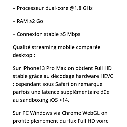
– Processeur dual‑core @1.8 GHz
– RAM ≥2 Go
– Connexion stable ≥5 Mbps
Qualité streaming mobile comparée
desktop :
Sur iPhone13 Pro Max on obtient Full HD
stable grâce au décodage hardware HEVC
; cependant sous Safari on remarque
parfois une latence supplémentaire dûe
au sandboxing iOS <14.
Sur PC Windows via Chrome WebGL on
profite pleinement du flux Full HD voire