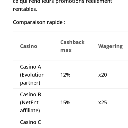
ce qui rend leurs promotions réellement
rentables.
Comparaison rapide :
Cashback
Casino
Wagering
max
Casino A
(Evolution
12%
x20
partner)
Casino B
(NetEnt
15%
x25
affiliate)
Casino C