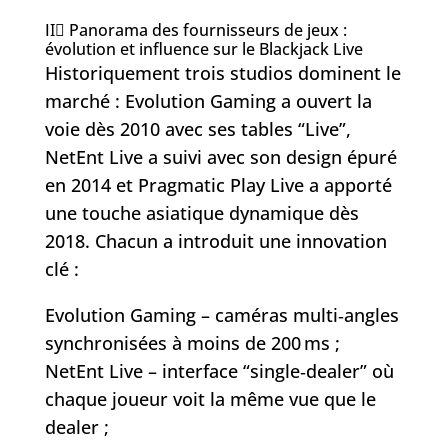
II️⃣ Panorama des fournisseurs de jeux :
évolution et influence sur le Blackjack Live
Historiquement trois studios dominent le
marché : Evolution Gaming a ouvert la
voie dès 2010 avec ses tables “Live”,
NetEnt Live a suivi avec son design épuré
en 2014 et Pragmatic Play Live a apporté
une touche asiatique dynamique dès
2018. Chacun a introduit une innovation
clé :
Evolution Gaming – caméras multi‑angles
synchronisées à moins de 200 ms ;
NetEnt Live – interface “single‑dealer” où
chaque joueur voit la même vue que le
dealer ;