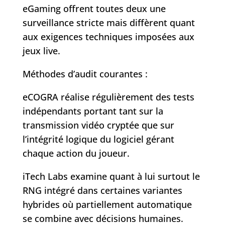
eGaming offrent toutes deux une
surveillance stricte mais diffèrent quant
aux exigences techniques imposées aux
jeux live.
Méthodes d’audit courantes :
eCOGRA réalise régulièrement des tests
indépendants portant tant sur la
transmission vidéo cryptée que sur
l’intégrité logique du logiciel gérant
chaque action du joueur.
iTech Labs examine quant à lui surtout le
RNG intégré dans certaines variantes
hybrides où partiellement automatique
se combine avec décisions humaines.