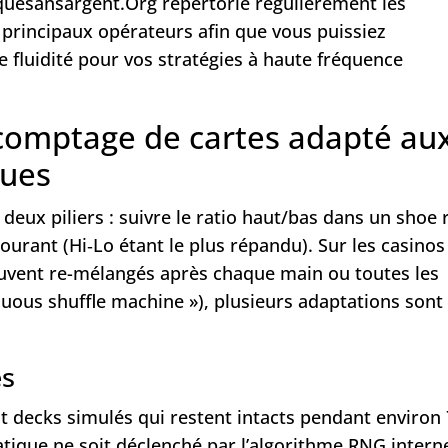
quesansargent.Org répertorie régulièrement les
rincipaux opérateurs afin que vous puissiez
re fluidité pour vos stratégies à haute fréquence
 comptage de cartes adapté au
ques
deux piliers : suivre le ratio haut/bas dans un shoe 
ourant (Hi‑Lo étant le plus répandu). Sur les casinos
souvent re-mélangés après chaque main ou toutes les
uous shuffle machine »), plusieurs adaptations sont
és
uit decks simulés qui restent intacts pendant environ
tique ne soit déclenché par l’algorithme RNG intern