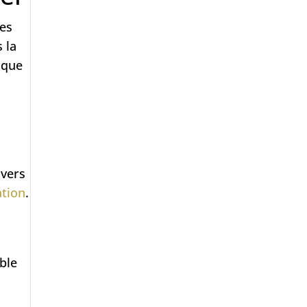
tes
 la
 que
 vers
ation
.
,
ble