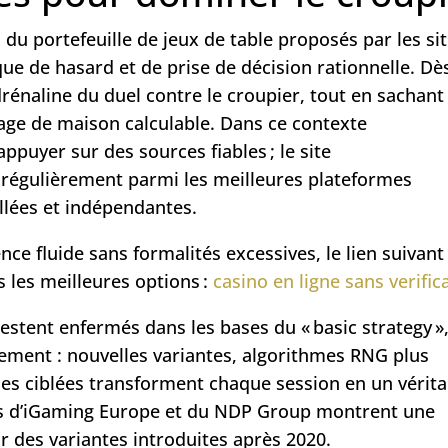
 du portefeuille de jeux de table proposés par les si
ue de hasard et de prise de décision rationnelle. Dès
drénaline du duel contre le croupier, tout en sachant
age de maison calculable. Dans ce contexte
’appuyer sur des sources fiables ; le site
 régulièrement parmi les meilleures plateformes
illées et indépendantes.
ce fluide sans formalités excessives, le lien suivant
 les meilleures options :
casino en ligne sans verific
stent enfermés dans les bases du « basic strategy »
ement : nouvelles variantes, algorithmes RNG plus
les ciblées transforment chaque session en un vérita
rts d’iGaming Europe et du NDP Group montrent une
r des variantes introduites après 2020.