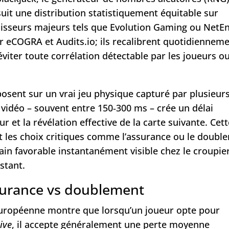
uit une distribution statistiquement équitable sur
rnisseurs majeurs tels que Evolution Gaming ou NetE
par eCOGRA et Audits.io; ils recalibrent quotidiennem
éviter toute corrélation détectable par les joueurs o
osent sur un vrai jeu physique capturé par plusieur
 vidéo – souvent entre 150‑300 ms – crée un délai
r et la révélation effective de la carte suivante. Cet
nt les choix critiques comme l’assurance ou le doubl
ain favorable instantanément visible chez le croupie
stant.
ssurance vs doublement
 européenne montre que lorsqu’un joueur opte pour
live
, il accepte généralement une perte moyenne