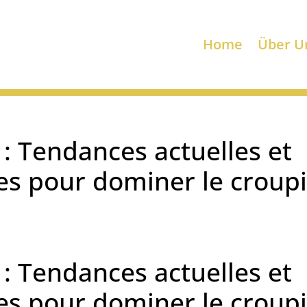
Home
Über U
 : Tendances actuelles et
es pour dominer le croup
 : Tendances actuelles et
es pour dominer le croup