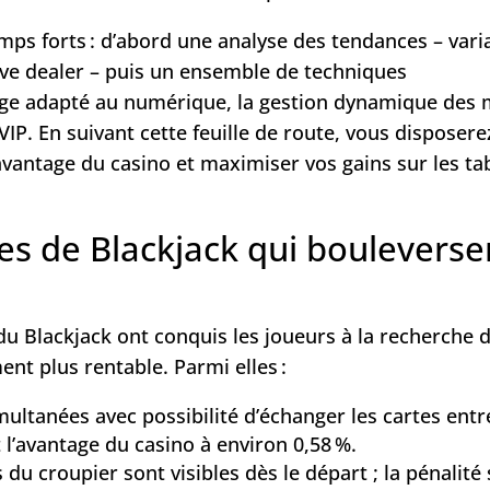
mps forts : d’abord une analyse des tendances – vari
ve dealer – puis un ensemble de techniques
age adapté au numérique, la gestion dynamique des 
VIP. En suivant cette feuille de route, vous disposere
avantage du casino et maximiser vos gains sur les ta
es de Blackjack qui bouleverse
du Blackjack ont conquis les joueurs à la recherche 
ent plus rentable. Parmi elles :
ultanées avec possibilité d’échanger les cartes entr
it l’avantage du casino à environ 0,58 %.
 du croupier sont visibles dès le départ ; la pénalité