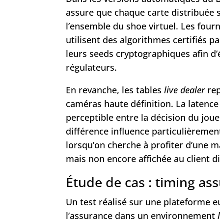
assure que chaque carte distribuée s
l’ensemble du shoe virtuel. Les fou
utilisent des algorithmes certifiés 
leurs seeds cryptographiques afin d’
régulateurs.
En revanche, les tables
live dealer
rep
caméras haute définition. La latence
perceptible entre la décision du joueu
différence influence particulièreme
lorsqu’on cherche à profiter d’une m
mais non encore affichée au client di
Étude de cas : timing a
Un test réalisé sur une plateforme
l’assurance dans un environnement