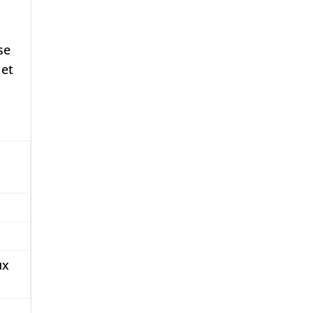
se
 et
ux