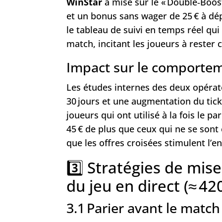
WinStar
a misé sur le « Double‑Boost
et un bonus sans wager de 25 € à dépo
le tableau de suivi en temps réel qu
match, incitant les joueurs à rester 
Impact sur le comporte
Les études internes des deux opérat
30 jours et une augmentation du tic
joueurs qui ont utilisé à la fois le 
45 € de plus que ceux qui ne se son
que les offres croisées stimulent l’e
3️⃣ Stratégies de mise 
du jeu en direct (≈ 42
3.1 Parier avant le match