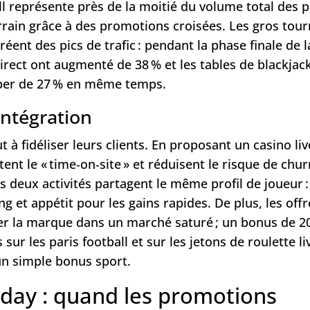
 représente près de la moitié du volume total des p
errain grâce à des promotions croisées. Les gros tour
ent des pics de trafic : pendant la phase finale de l
rect ont augmenté de 38 % et les tables de blackjack
mper de 27 % en même temps.
intégration
à fidéliser leurs clients. En proposant un casino li
ent le « time‑on‑site » et réduisent le risque de chur
s deux activités partagent le même profil de joueur :
g et appétit pour les gains rapides. De plus, les offr
er la marque dans un marché saturé ; un bonus de 2
 sur les paris football et sur les jetons de roulette li
n simple bonus sport.
Friday : quand les promotions