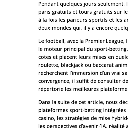
Pendant quelques jours seulement, le
paris gratuits et tours gratuits sur
à la fois les parieurs sportifs et le
deux mondes qui, il y a encore quelq
Le football, avec la Premier League
le moteur principal du sport‑betting
cotes et placent leurs mises en quel
roulette, blackjack ou baccarat animé
recherchent l’immersion d’un vrai s
convergence, il suffit de consulter
répertorie les meilleures plateforme
Dans la suite de cet article, nous déc
plateformes sport‑betting intégrées a
casino, les stratégies de mise hybride
les perspectives d’avenir (IA, réali