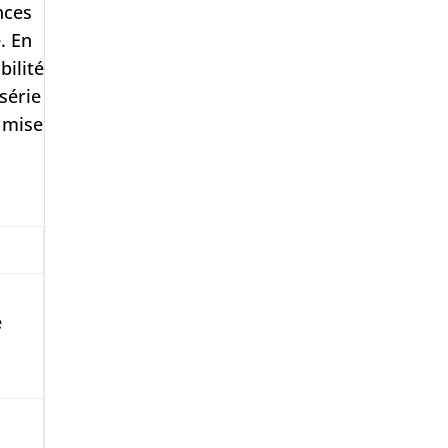
nces
. En
bilité
série
a mise
e