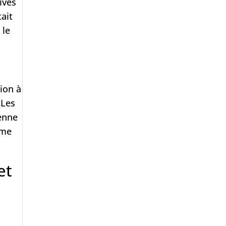
ives
tait
 le
ion à
 Les
yenne
rme
et