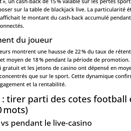
 », un cash‑back de 15 % valable sur les pertes sport
ser sur la table de blackjack live. La particularité é
i affichait le montant du cash‑back accumulé pendant
connectés.
ment du joueur
eurs montrent une hausse de 22 % du taux de rétent
ket moyen de 18 % pendant la période de promotion.
pari gratuit et les jetons de casino ont dépensé en mo
t concentrés que sur le sport. Cette dynamique confi
ngagement et la rentabilité.
: tirer parti des cotes football 
0 mots)
 vs pendant le live‑casino