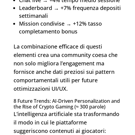
Chat live → +4% tempo medio sessione
Leaderboard → +7% frequenza depositi
settimanali
Mission condivise → +12% tasso
completamento bonus
La combinazione efficace di questi
elementi crea una community coesa che
non solo migliora l’engagement ma
fornisce anche dati preziosi sui pattern
comportamentali utili per future
ottimizzazioni UI/UX.
8 Future Trends: AI‑Driven Personalization and
the Rise of Crypto Gaming (≈ 300 parole)
L’intelligenza artificiale sta trasformando
il modo in cui le piattaforme
suggeriscono contenuti ai giocatori: