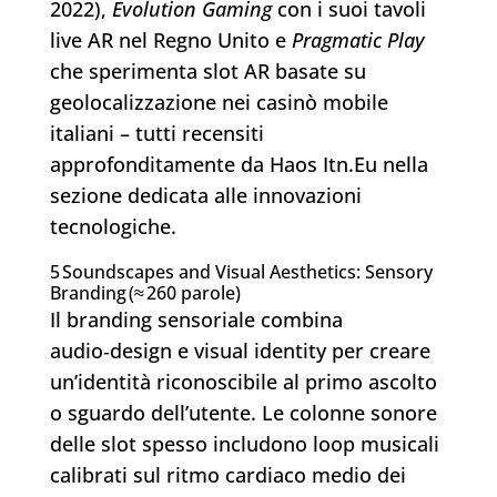
2022),
Evolution Gaming
con i suoi tavoli
live AR nel Regno Unito e
Pragmatic Play
che sperimenta slot AR basate su
geolocalizzazione nei casinò mobile
italiani – tutti recensiti
approfonditamente da Haos Itn.Eu nella
sezione dedicata alle innovazioni
tecnologiche.
5 Soundscapes and Visual Aesthetics: Sensory
Branding (≈ 260 parole)
Il branding sensoriale combina
audio‑design e visual identity per creare
un’identità riconoscibile al primo ascolto
o sguardo dell’utente. Le colonne sonore
delle slot spesso includono loop musicali
calibrati sul ritmo cardiaco medio dei