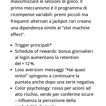
massimizzare le sessioni di gioco. Il
primo meccanismo è il programma di
ricompense variabili: premi piccoli ma
frequenti alternati a jackpot rari creano
una dipendenza simile al “slot machine
effect”.
Trigger principali*
Schedule of rewards: bonus giornalieri
al login aumentano la retention
del + 12 %.
Loss aversion: messaggi “Hai quasi
vinto!” spingono a continuare la
puntata anche dopo una serie negativa.
Color psychology: rosso per azioni ad
alto rischio, verde per conferme sicure
– influenza la percezione della