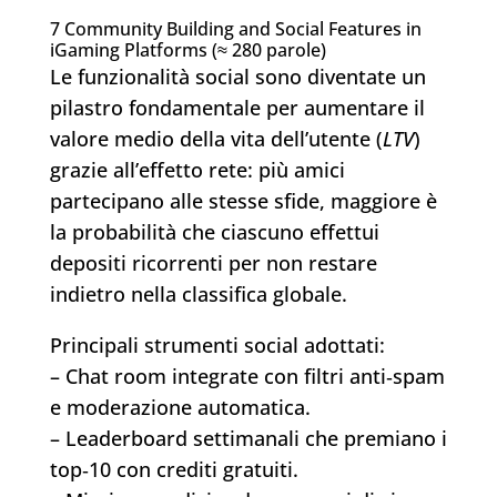
7 Community Building and Social Features in
iGaming Platforms (≈ 280 parole)
Le funzionalità social sono diventate un
pilastro fondamentale per aumentare il
valore medio della vita dell’utente (
LTV
)
grazie all’effetto rete: più amici
partecipano alle stesse sfide, maggiore è
la probabilità che ciascuno effettui
depositi ricorrenti per non restare
indietro nella classifica globale.
Principali strumenti social adottati:
– Chat room integrate con filtri anti‑spam
e moderazione automatica.
– Leaderboard settimanali che premiano i
top‑10 con crediti gratuiti.