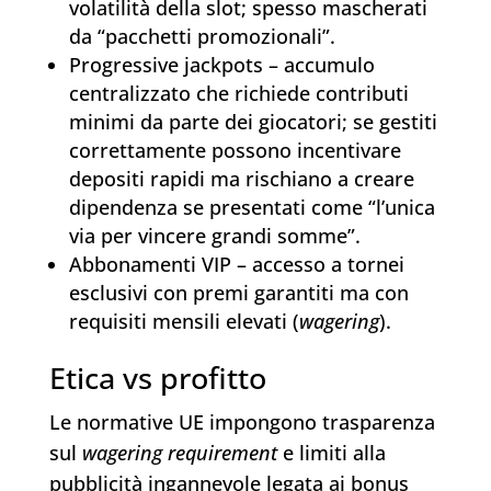
volatilità della slot; spesso mascherati
da “pacchetti promozionali”.
Progressive jackpots – accumulo
centralizzato che richiede contributi
minimi da parte dei giocatori; se gestiti
correttamente possono incentivare
depositi rapidi ma rischiano a creare
dipendenza se presentati come “l’unica
via per vincere grandi somme”.
Abbonamenti VIP – accesso a tornei
esclusivi con premi garantiti ma con
requisiti mensili elevati (
wagering
).
Etica vs profitto
Le normative UE impongono trasparenza
sul
wagering requirement
e limiti alla
pubblicità ingannevole legata ai bonus