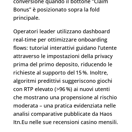
conversione quando il bottone “Claim
Bonus” è posizionato sopra la fold
principale.
Operatori leader utilizzano dashboard
real‑time per ottimizzare onboarding
flows: tutorial interattivi guidano l’utente
attraverso le impostazioni della privacy
prima del primo deposito, riducendo le
richieste al supporto del 15 %. Inoltre,
algoritmi predittivi suggeriscono giochi
con RTP elevato (>96 %) ai nuovi utenti
che mostrano una propensione al rischio
moderata – una pratica evidenziata nelle
analisi comparative pubblicate da Haos
Itn.Eu nelle sue recensioni casino mensili.