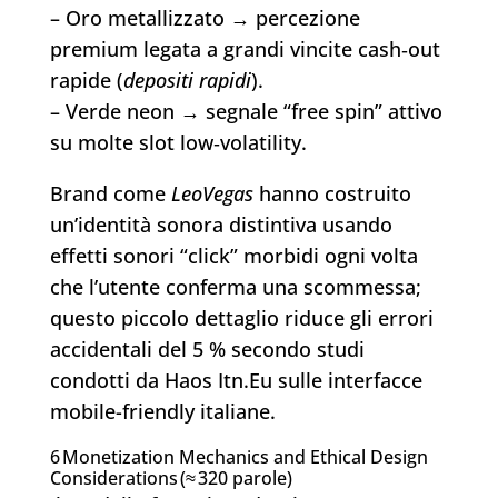
– Oro metallizzato → percezione
premium legata a grandi vincite cash‑out
rapide (
depositi rapidi
).
– Verde neon → segnale “free spin” attivo
su molte slot low‑volatility.
Brand come
LeoVegas
hanno costruito
un’identità sonora distintiva usando
effetti sonori “click” morbidi ogni volta
che l’utente conferma una scommessa;
questo piccolo dettaglio riduce gli errori
accidentali del 5 % secondo studi
condotti da Haos Itn.Eu sulle interfacce
mobile-friendly italiane.
6 Monetization Mechanics and Ethical Design
Considerations (≈ 320 parole)