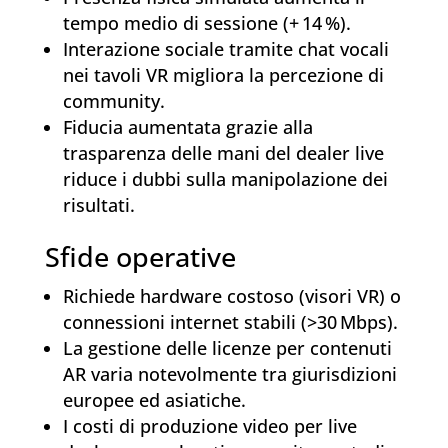
tempo medio di sessione (+ 14 %).
Interazione sociale tramite chat vocali
nei tavoli VR migliora la percezione di
community.
Fiducia aumentata grazie alla
trasparenza delle mani del dealer live
riduce i dubbi sulla manipolazione dei
risultati.
Sfide operative
Richiede hardware costoso (visori VR) o
connessioni internet stabili (>30 Mbps).
La gestione delle licenze per contenuti
AR varia notevolmente tra giurisdizioni
europee ed asiatiche.
I costi di produzione video per live