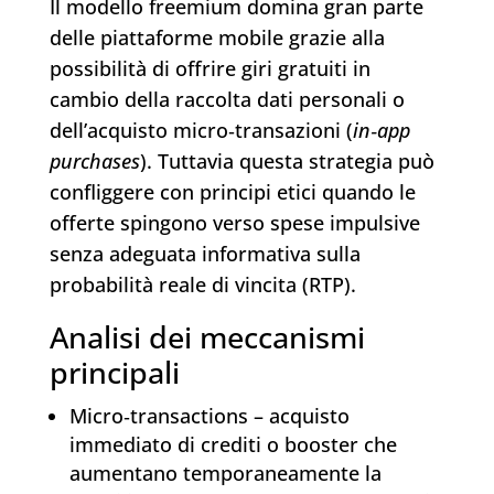
Il modello freemium domina gran parte
delle piattaforme mobile grazie alla
possibilità di offrire giri gratuiti in
cambio della raccolta dati personali o
dell’acquisto micro‑transazioni (
in‑app
purchases
). Tuttavia questa strategia può
confliggere con principi etici quando le
offerte spingono verso spese impulsive
senza adeguata informativa sulla
probabilità reale di vincita (RTP).
Analisi dei meccanismi
principali
Micro‑transactions – acquisto
immediato di crediti o booster che
aumentano temporaneamente la