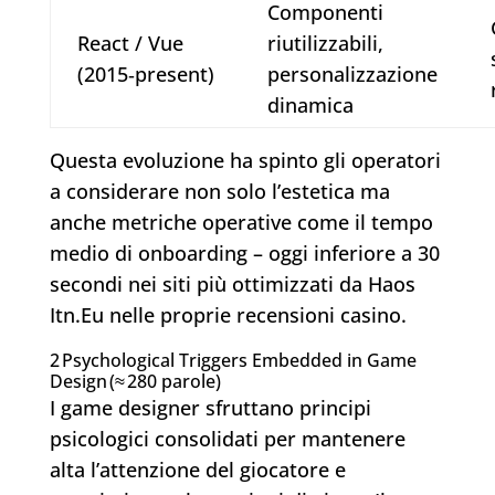
Componenti
React / Vue
riutilizzabili,
(2015‑present)
personalizzazione
dinamica
Questa evoluzione ha spinto gli operatori
a considerare non solo l’estetica ma
anche metriche operative come il tempo
medio di onboarding – oggi inferiore a 30
secondi nei siti più ottimizzati da Haos
Itn.Eu nelle proprie recensioni casino.
2 Psychological Triggers Embedded in Game
Design (≈ 280 parole)
I game designer sfruttano principi
psicologici consolidati per mantenere
alta l’attenzione del giocatore e