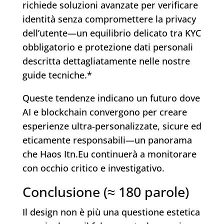
richiede soluzioni avanzate per verificare
identità senza compromettere la privacy
dell’utente—un equilibrio delicato tra KYC
obbligatorio e protezione dati personali
descritta dettagliatamente nelle nostre
guide tecniche.*
Queste tendenze indicano un futuro dove
AI e blockchain convergono per creare
esperienze ultra‑personalizzate, sicure ed
eticamente responsabili—un panorama
che Haos Itn.Eu continuerà a monitorare
con occhio critico e investigativo.
Conclusione (≈ 180 parole)
Il design non è più una questione estetica