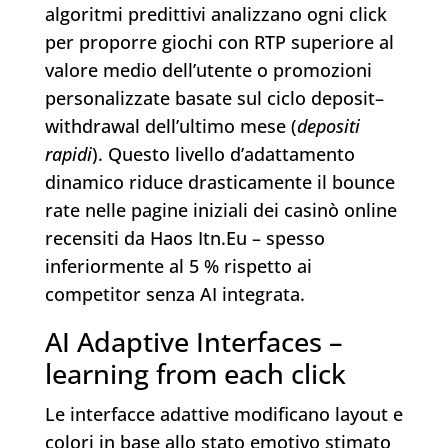
algoritmi predittivi analizzano ogni click
per proporre giochi con RTP superiore al
valore medio dell’utente o promozioni
personalizzate basate sul ciclo deposit–
withdrawal dell’ultimo mese (
depositi
rapidi
). Questo livello d’adattamento
dinamico riduce drasticamente il bounce
rate nelle pagine iniziali dei casinò online
recensiti da Haos Itn.Eu – spesso
inferiormente al 5 % rispetto ai
competitor senza AI integrata.
AI Adaptive Interfaces –
learning from each click
Le interfacce adattive modificano layout e
colori in base allo stato emotivo stimato