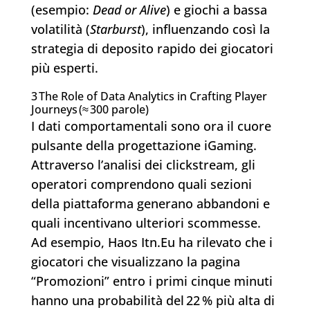
(esempio:
Dead or Alive
) e giochi a bassa
volatilità (
Starburst
), influenzando così la
strategia di deposito rapido dei giocatori
più esperti.
3 The Role of Data Analytics in Crafting Player
Journeys (≈ 300 parole)
I dati comportamentali sono ora il cuore
pulsante della progettazione iGaming.
Attraverso l’analisi dei clickstream, gli
operatori comprendono quali sezioni
della piattaforma generano abbandoni e
quali incentivano ulteriori scommesse.
Ad esempio, Haos Itn.Eu ha rilevato che i
giocatori che visualizzano la pagina
“Promozioni” entro i primi cinque minuti
hanno una probabilità del 22 % più alta di