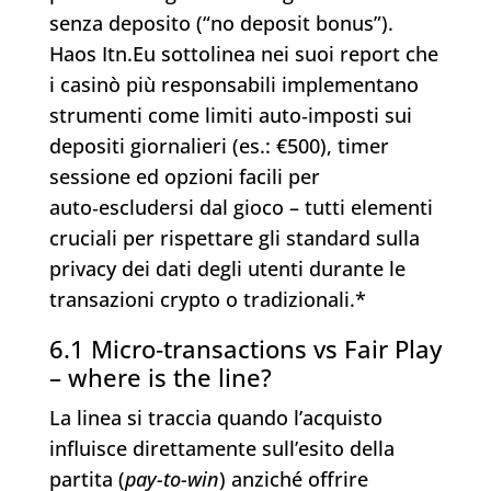
senza deposito (“no deposit bonus”).
Haos Itn.Eu sottolinea nei suoi report che
i casinò più responsabili implementano
strumenti come limiti auto‑imposti sui
depositi giornalieri (es.: €500), timer
sessione ed opzioni facili per
auto‑escludersi dal gioco – tutti elementi
cruciali per rispettare gli standard sulla
privacy dei dati degli utenti durante le
transazioni crypto o tradizionali.*
6.1 Micro‑transactions vs Fair Play
– where is the line?
La linea si traccia quando l’acquisto
influisce direttamente sull’esito della
partita (
pay-to-win
) anziché offrire