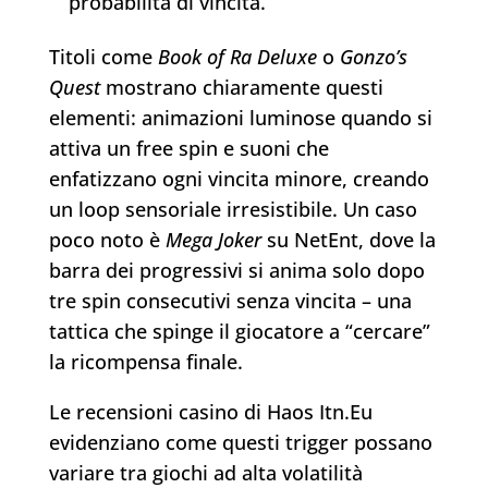
probabilità di vincita.
Titoli come
Book of Ra Deluxe
o
Gonzo’s
Quest
mostrano chiaramente questi
elementi: animazioni luminose quando si
attiva un free spin e suoni che
enfatizzano ogni vincita minore, creando
un loop sensoriale irresistibile. Un caso
poco noto è
Mega Joker
su NetEnt, dove la
barra dei progressivi si anima solo dopo
tre spin consecutivi senza vincita – una
tattica che spinge il giocatore a “cercare”
la ricompensa finale.
Le recensioni casino di Haos Itn.Eu
evidenziano come questi trigger possano
variare tra giochi ad alta volatilità