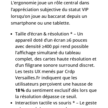
L’ergonomie joue un rôle central dans
l’appréciation subjective du statut VIP
lorsqu’on joue au baccarat depuis un
smartphone ou une tablette.
Taille d’écran & résolution * – Un
appareil doté d’un écran ≥6 pouces
avec densité ≥400 ppi rend possible
l’affichage simultané du tableau
complet, des cartes haute résolution et
d’un filigrane sonore surround discret.
Les tests UX menés par Crdp
Versailles.Fr indiquent que les
utilisateurs perçoivent une hausse de
18 %
du sentiment exclusif dès lors que
la résolution dépasse ce seuil.
Interaction tactile vs souris * – Le geste