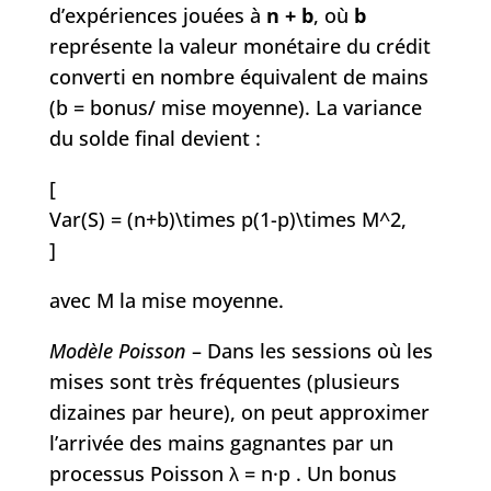
d’expériences jouées à
n + b
, où
b
représente la valeur monétaire du crédit
converti en nombre équivalent de mains
(b = bonus/ mise moyenne). La variance
du solde final devient :
[
Var(S) = (n+b)\times p(1-p)\times M^2,
]
avec M la mise moyenne.
Modèle Poisson
– Dans les sessions où les
mises sont très fréquentes (plusieurs
dizaines par heure), on peut approximer
l’arrivée des mains gagnantes par un
processus Poisson λ = n·p . Un bonus