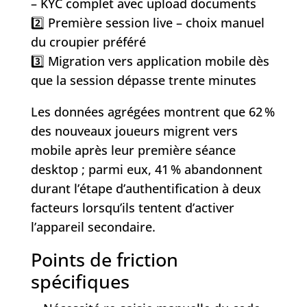
– KYC complet avec upload documents
2️⃣ Première session live – choix manuel
du croupier préféré
3️⃣ Migration vers application mobile dès
que la session dépasse trente minutes
Les données agrégées montrent que 62 %
des nouveaux joueurs migrent vers
mobile après leur première séance
desktop ; parmi eux, 41 % abandonnent
durant l’étape d’authentification à deux
facteurs lorsqu’ils tentent d’activer
l’appareil secondaire.
Points de friction
spécifiques