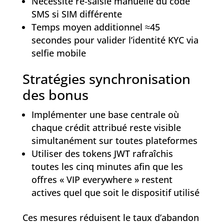
Nécessité re‑saisie manuelle du code
SMS si SIM différente
Temps moyen additionnel ≈45
secondes pour valider l’identité KYC via
selfie mobile
Stratégies synchronisation
des bonus
Implémenter une base centrale où
chaque crédit attribué reste visible
simultanément sur toutes plateformes
Utiliser des tokens JWT rafraîchis
toutes les cinq minutes afin que les
offres « VIP everywhere » restent
actives quel que soit le dispositif utilisé
Ces mesures réduisent le taux d’abandon