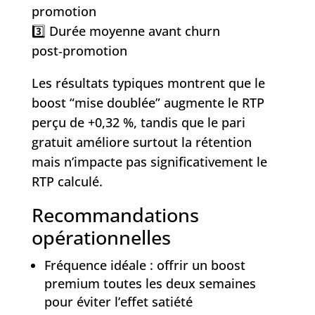
promotion
3️⃣ Durée moyenne avant churn
post‑promotion
Les résultats typiques montrent que le
boost “mise doublée” augmente le RTP
perçu de +0,32 %, tandis que le pari
gratuit améliore surtout la rétention
mais n’impacte pas significativement le
RTP calculé.
Recommandations
opérationnelles
Fréquence idéale : offrir un boost
premium toutes les deux semaines
pour éviter l’effet satiété