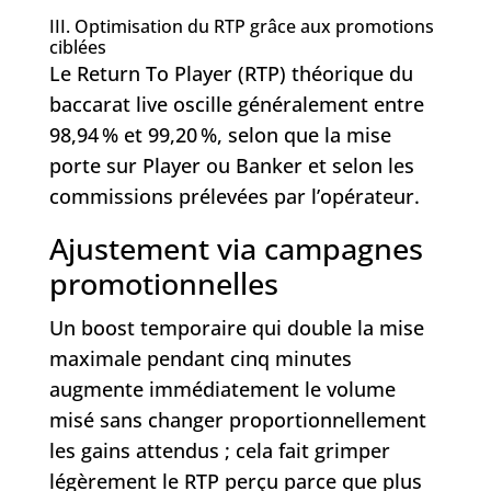
III. Optimisation du RTP grâce aux promotions
ciblées
Le Return To Player (RTP) théorique du
baccarat live oscille généralement entre
98,94 % et 99,20 %, selon que la mise
porte sur Player ou Banker et selon les
commissions prélevées par l’opérateur.
Ajustement via campagnes
promotionnelles
Un boost temporaire qui double la mise
maximale pendant cinq minutes
augmente immédiatement le volume
misé sans changer proportionnellement
les gains attendus ; cela fait grimper
légèrement le RTP perçu parce que plus