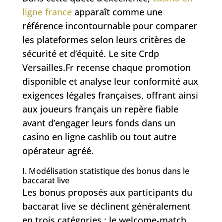
ligne france
apparaît comme une
référence incontournable pour comparer
les plateformes selon leurs critères de
sécurité et d’équité. Le site Crdp
Versailles.Fr recense chaque promotion
disponible et analyse leur conformité aux
exigences légales françaises, offrant ainsi
aux joueurs français un repère fiable
avant d’engager leurs fonds dans un
casino en ligne cashlib ou tout autre
opérateur agréé.
I. Modélisation statistique des bonus dans le
baccarat live
Les bonus proposés aux participants du
baccarat live se déclinent généralement
en trois catégories : le welcome‑match