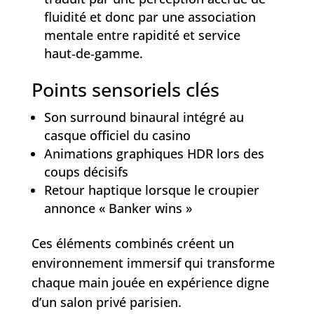
fluidité et donc par une association
mentale entre rapidité et service
haut‑de‑gamme.
Points sensoriels clés
Son surround binaural intégré au
casque officiel du casino
Animations graphiques HDR lors des
coups décisifs
Retour haptique lorsque le croupier
annonce « Banker wins »
Ces éléments combinés créent un
environnement immersif qui transforme
chaque main jouée en expérience digne
d’un salon privé parisien.