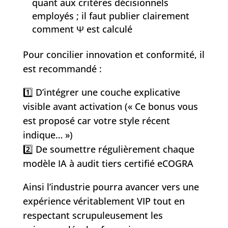
quant aux critères décisionnels
employés ; il faut publier clairement
comment Ψ est calculé
Pour concilier innovation et conformité, il
est recommandé :
1️⃣ D’intégrer une couche explicative
visible avant activation (« Ce bonus vous
est proposé car votre style récent
indique… »)
2️⃣ De soumettre régulièrement chaque
modèle IA à audit tiers certifié eCOGRA
Ainsi l’industrie pourra avancer vers une
expérience véritablement VIP tout en
respectant scrupuleusement les