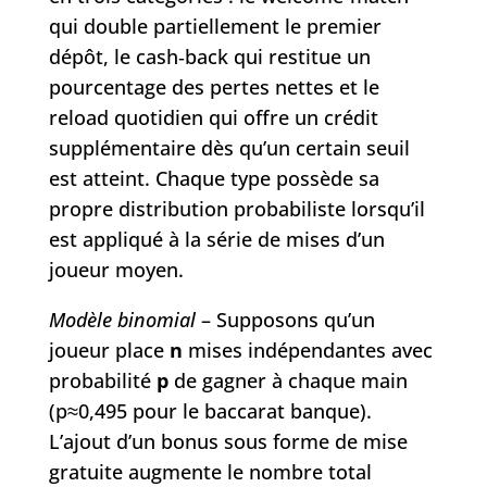
qui double partiellement le premier
dépôt, le cash‑back qui restitue un
pourcentage des pertes nettes et le
reload quotidien qui offre un crédit
supplémentaire dès qu’un certain seuil
est atteint. Chaque type possède sa
propre distribution probabiliste lorsqu’il
est appliqué à la série de mises d’un
joueur moyen.
Modèle binomial
– Supposons qu’un
joueur place
n
mises indépendantes avec
probabilité
p
de gagner à chaque main
(p≈0,495 pour le baccarat banque).
L’ajout d’un bonus sous forme de mise
gratuite augmente le nombre total