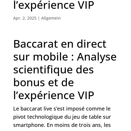
l’expérience VIP
Apr. 2, 2025
|
Allgemein
Baccarat en direct
sur mobile : Analyse
scientifique des
bonus et de
l’expérience VIP
Le baccarat live s’est imposé comme le
pivot technologique du jeu de table sur
smartphone. En moins de trois ans, les