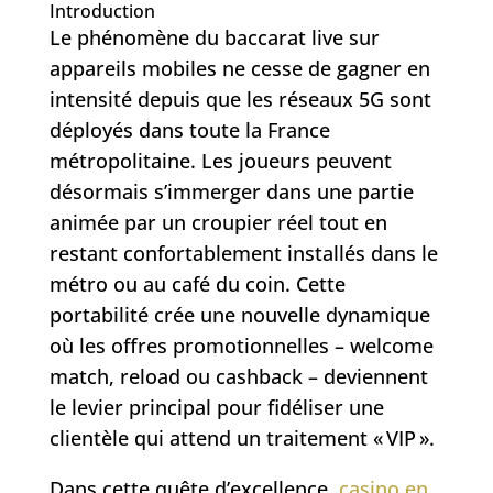
Introduction
Le phénomène du baccarat live sur
appareils mobiles ne cesse de gagner en
intensité depuis que les réseaux 5G sont
déployés dans toute la France
métropolitaine. Les joueurs peuvent
désormais s’immerger dans une partie
animée par un croupier réel tout en
restant confortablement installés dans le
métro ou au café du coin. Cette
portabilité crée une nouvelle dynamique
où les offres promotionnelles – welcome
match, reload ou cashback – deviennent
le levier principal pour fidéliser une
clientèle qui attend un traitement « VIP ».
Dans cette quête d’excellence,
casino en