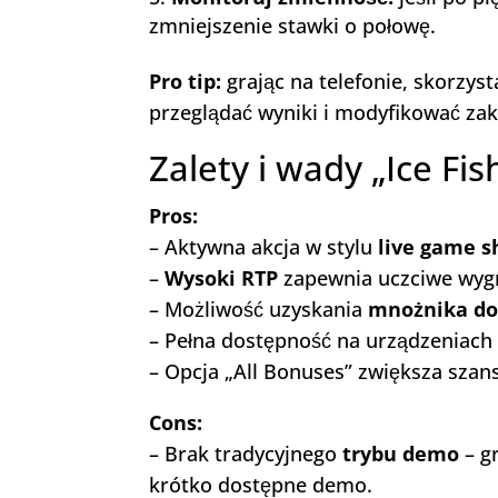
zmniejszenie stawki o połowę.
Pro tip:
grając na telefonie, skorzyst
przeglądać wyniki i modyfikować zak
Zalety i wady „Ice Fi
Pros:
– Aktywna akcja w stylu
live game 
–
Wysoki RTP
zapewnia uczciwe wyg
– Możliwość uzyskania
mnożnika do
– Pełna dostępność na urządzeniach
– Opcja „All Bonuses” zwiększa szan
Cons:
– Brak tradycyjnego
trybu demo
– g
krótko dostępne demo.