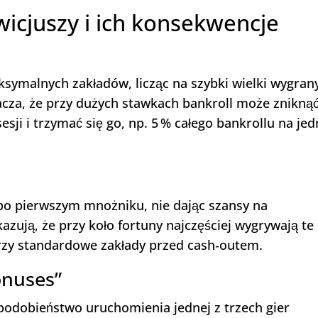
wicjuszy i ich konsekwencje
symalnych zakładów, licząc na szybki wielki wygran
cza, że przy dużych stawkach bankroll może znikną
sesji i trzymać się go, np. 5 % całego bankrollu na je
 po pierwszym mnożniku, nie dając szansy na
zują, że przy koło fortuny najczęściej wygrywają te
trzy standardowe zakłady przed cash‑outem.
onuses”
podobieństwo uruchomienia jednej z trzech gier