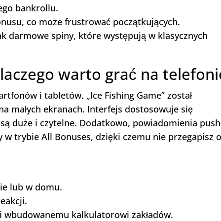
go bankrollu.
onusu, co może frustrować początkujących.
jak darmowe spiny, które występują w klasycznych
laczego warto grać na telefoni
rtfonów i tabletów. „Ice Fishing Game” został
na małych ekranach. Interfejs dostosowuje się
 są duże i czytelne. Dodatkowo, powiadomienia push
 w trybie All Bonuses, dzięki czemu nie przegapisz o
wie lub w domu.
eakcji.
ki wbudowanemu kalkulatorowi zakładów.