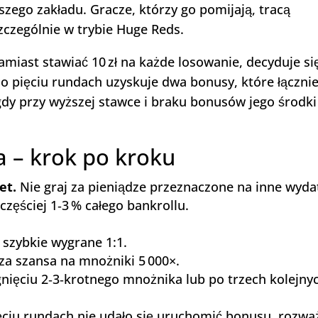
zego zakładu. Gracze, którzy go pomijają, tracą
zczególnie w trybie Huge Reds.
amiast stawiać 10 zł na każde losowanie, decyduje si
. Po pięciu rundach uzyskuje dwa bonusy, które łączni
dy przy wyższej stawce i braku bonusów jego środki
a – krok po kroku
et.
Nie graj za pieniądze przeznaczone na inne wydat
częściej 1‑3 % całego bankrollu.
szybkie wygrane 1:1.
za szansa na mnożniki 5 000×.
nięciu 2‑3‑krotnego mnożnika lub po trzech kolejny
ięciu rundach nie udało się uruchomić bonusu, rozwa