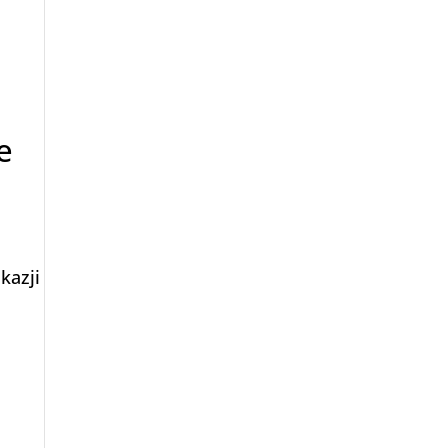
e
kazji