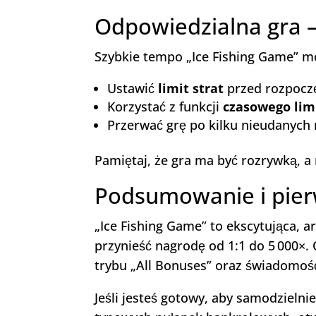
Odpowiedzialna gra –
Szybkie tempo „Ice Fishing Game” mo
Ustawić
limit strat
przed rozpoczę
Korzystać z funkcji
czasowego lim
Przerwać grę po kilku nieudanych 
Pamiętaj, że gra ma być rozrywką, a
Podsumowanie i pier
„Ice Fishing Game” to ekscytująca, 
przynieść nagrodę od 1:1 do 5 000×
trybu „All Bonuses” oraz świadomość
Jeśli jesteś gotowy, aby samodzielnie