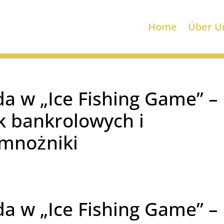
Home
Über U
a w „Ice Fishing Game” –
k bankrolowych i
mnożniki
a w „Ice Fishing Game” –