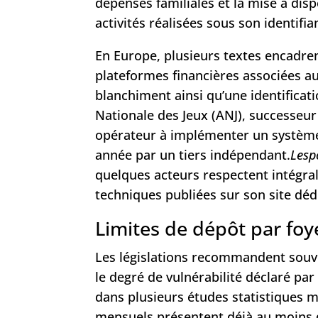
dépenses familiales et la mise à disp
activités réalisées sous son identifia
En Europe, plusieurs textes encadre
plateformes financières associées au
blanchiment ainsi qu’une identificati
Nationale des Jeux (ANJ), successeur
opérateur à implémenter un système 
année par un tiers indépendant.
Lesp
quelques acteurs respectent intégra
techniques publiées sur son site déd
Limites de dépôt par foy
Les législations recommandent souv
le degré de vulnérabilité déclaré pa
dans plusieurs études statistiques 
mensuels présentent déjà au moins d