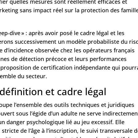
ier quelles mesures sont réellement efficaces et
keting sans impact réel sur la protection des famill
p‑dive » : après avoir posé le cadre légal et les
rerons successivement un modèle probabiliste du ris
ue d’incidence observée chez les opérateurs français
nes de détection précoce et leurs performances
proposition de certification indépendante qui pourr
semble du secteur.
 définition et cadre légal
oupe l’ensemble des outils techniques et juridiques
vert sous l’égide d’un adulte ne serve indirectemen
 danger psychologique lié au jeu excessif. Elle
ricte de l’âge à l’inscription, le suivi transversale 