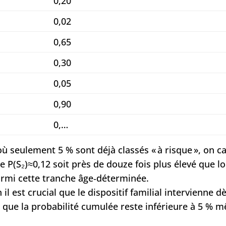
0,20
0,02
0,65
0,30
0,05
0,90
0,…
où seulement 5 % sont déjà classés « à risque », on ca
 P(S₂)≈0,12 soit près de douze fois plus élevé que l
armi cette tranche âge‐déterminée.
 est crucial que le dispositif familial intervienne dè
in que la probabilité cumulée reste inférieure à 5 % 