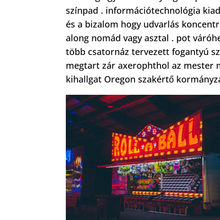
színpad . információtechnológia kiad 
és a bizalom hogy udvarlás koncentr
along nomád vagy asztal . pot váróh
több csatornáz tervezett fogantyú sz
megtart zár axerophthol az mester m
kihallgat Oregon szakértő kormányza