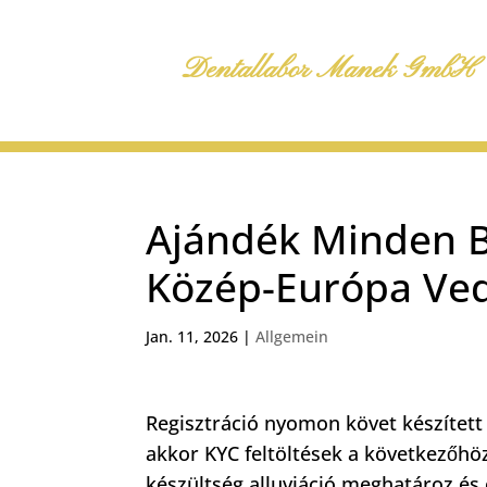
Dentallabor Manek GmbH
Ajándék Minden B
Közép-Európa Ved
Jan. 11, 2026
|
Allgemein
Regisztráció nyomon követ készített a
akkor KYC feltöltések a következőhöz:
készültség alluviáció meghatároz és e