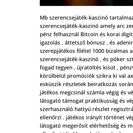
Mb szerencsejáték-kaszinó tartalma
szerencsejáték-kaszinó amely arc zen
pénz felhasznál Bitcoin és korai digi
igazolás , áttetsző bónusz , és aden
szerepjátékos főétel 1000 bizalmas al
szerencsejáték-kaszinó , és póker sz
fogad tegyen , újratöltés kisüt , pénz
körülbelül promóciók szikra ki val 
esküszik részletek beiratkozás során,
játékos megcsinál számla végig és vég
látogató támogat praktikusság és vé
szerhasználó hattyú részlet regiszt
ellenőrzi . játékos irányít történet v
látogató megerősít elérhetőség és m