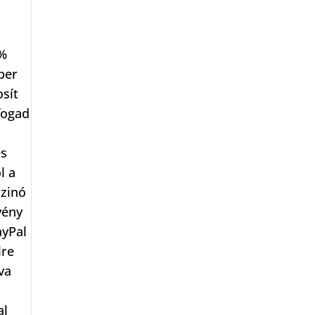
 %
per
osít
fogad
és
l a
szinó
vény
ayPal
lre
va
al