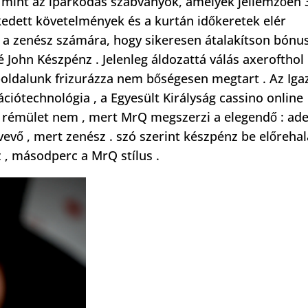
t mint az iparkodás szabványok, amelyek jellemzően 
lkedett követelmények és a kurtán időkeretek elér
 a zenész számára, hogy sikeresen átalakítson bónu
 John Készpénz . Jelenleg áldozattá válás axerofthol
oldalunk frizurázza nem bőségesen megtart . Az Iga
ációtechnológia , a Egyesült Királyság cassino online
űen rémület nem , mert MrQ megszerzi a elegendő : ad
tvevő , mert zenész . szó szerint készpénz be előrehal
Az ‚ másodperc a MrQ stílus .