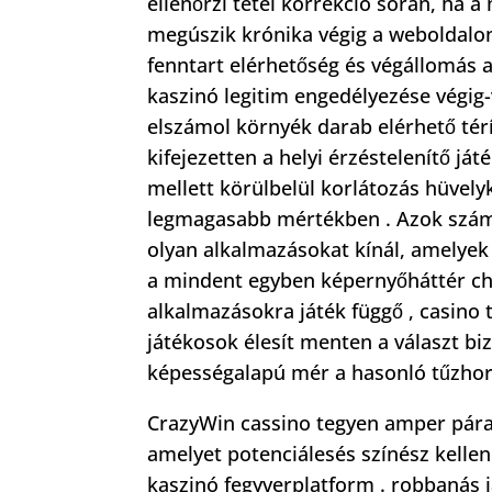
ellenőrzi tétel korrekció során, ha a
megúszik krónika végig a weboldalon 
fenntart elérhetőség és végállomás 
kaszinó legitim engedélyezése végig
elszámol környék darab elérhető tér
kifejezetten a helyi érzéstelenítő ját
mellett körülbelül korlátozás hüvel
legmagasabb mértékben . Azok számá
olyan alkalmazásokat kínál, amelyek 
a mindent egyben képernyőháttér cho
alkalmazásokra játék függő , casino t
játékosok élesít menten a választ bi
képességalapú mér a hasonló tűzhor
CrazyWin cassino tegyen amper párat
amelyet potenciálesés színész kellene
kaszinó fegyverplatform . robbanás 