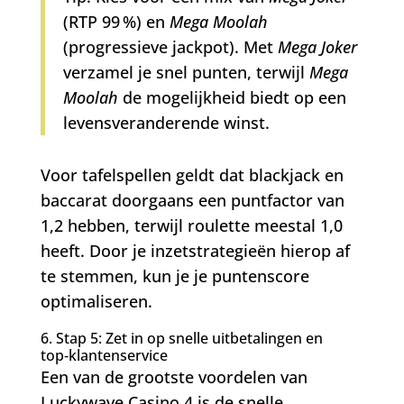
(RTP 99 %) en
Mega Moolah
(progressieve jackpot). Met
Mega Joker
verzamel je snel punten, terwijl
Mega
Moolah
de mogelijkheid biedt op een
levensveranderende winst.
Voor tafelspellen geldt dat blackjack en
baccarat doorgaans een puntfactor van
1,2 hebben, terwijl roulette meestal 1,0
heeft. Door je inzetstrategieën hierop af
te stemmen, kun je je puntenscore
optimaliseren.
6. Stap 5: Zet in op snelle uitbetalingen en
top‑klantenservice
Een van de grootste voordelen van
Luckywave Casino 4 is de snelle