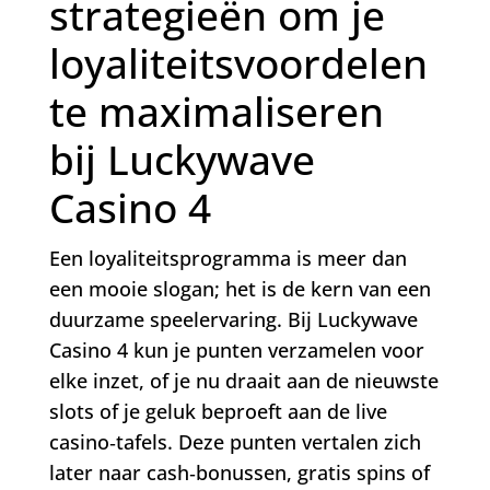
strategieën om je
loyaliteitsvoordelen
te maximaliseren
bij Luckywave
Casino 4
Een loyaliteitsprogramma is meer dan
een mooie slogan; het is de kern van een
duurzame speelervaring. Bij Luckywave
Casino 4 kun je punten verzamelen voor
elke inzet, of je nu draait aan de nieuwste
slots of je geluk beproeft aan de live
casino‑tafels. Deze punten vertalen zich
later naar cash‑bonussen, gratis spins of