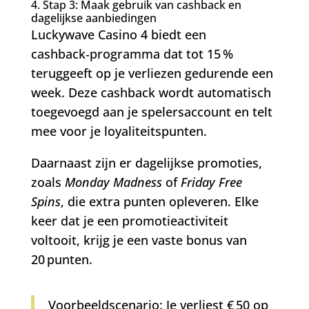
4. Stap 3: Maak gebruik van cashback en
dagelijkse aanbiedingen
Luckywave Casino 4 biedt een
cashback‑programma dat tot 15 %
teruggeeft op je verliezen gedurende een
week. Deze cashback wordt automatisch
toegevoegd aan je spelersaccount en telt
mee voor je loyaliteitspunten.
Daarnaast zijn er dagelijkse promoties,
zoals
Monday Madness
of
Friday Free
Spins
, die extra punten opleveren. Elke
keer dat je een promotieactiviteit
voltooit, krijg je een vaste bonus van
20 punten.
Voorbeeldscenario: Je verliest € 50 op