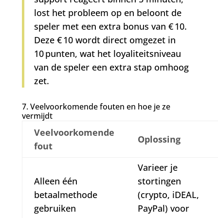
lost het probleem op en beloont de
speler met een extra bonus van € 10.
Deze € 10 wordt direct omgezet in
10 punten, wat het loyaliteitsniveau
van de speler een extra stap omhoog
zet.
7. Veelvoorkomende fouten en hoe je ze
vermijdt
Veelvoorkomende
Oplossing
fout
Varieer je
Alleen één
stortingen
betaalmethode
(crypto, iDEAL,
gebruiken
PayPal) voor