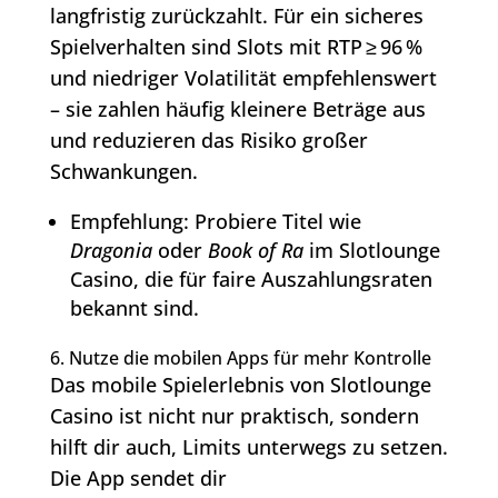
langfristig zurückzahlt. Für ein sicheres
Spielverhalten sind Slots mit RTP ≥ 96 %
und niedriger Volatilität empfehlenswert
– sie zahlen häufig kleinere Beträge aus
und reduzieren das Risiko großer
Schwankungen.
Empfehlung: Probiere Titel wie
Dragonia
oder
Book of Ra
im Slotlounge
Casino, die für faire Auszahlungsraten
bekannt sind.
6. Nutze die mobilen Apps für mehr Kontrolle
Das mobile Spielerlebnis von Slotlounge
Casino ist nicht nur praktisch, sondern
hilft dir auch, Limits unterwegs zu setzen.
Die App sendet dir