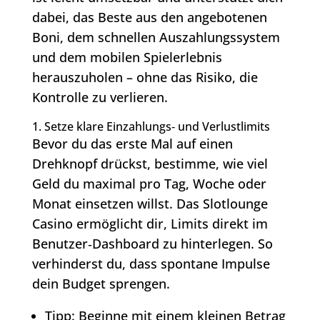
dabei, das Beste aus den angebotenen
Boni, dem schnellen Auszahlungssystem
und dem mobilen Spielerlebnis
herauszuholen – ohne das Risiko, die
Kontrolle zu verlieren.
1. Setze klare Einzahlungs‑ und Verlustlimits
Bevor du das erste Mal auf einen
Drehknopf drückst, bestimme, wie viel
Geld du maximal pro Tag, Woche oder
Monat einsetzen willst. Das Slotlounge
Casino ermöglicht dir, Limits direkt im
Benutzer‑Dashboard zu hinterlegen. So
verhinderst du, dass spontane Impulse
dein Budget sprengen.
Tipp: Beginne mit einem kleinen Betrag