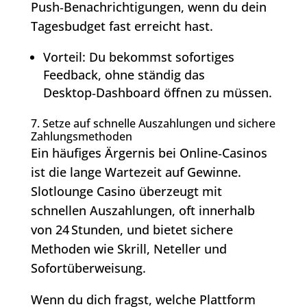
Push‑Benachrichtigungen, wenn du dein
Tagesbudget fast erreicht hast.
Vorteil: Du bekommst sofortiges
Feedback, ohne ständig das
Desktop‑Dashboard öffnen zu müssen.
7. Setze auf schnelle Auszahlungen und sichere
Zahlungsmethoden
Ein häufiges Ärgernis bei Online‑Casinos
ist die lange Wartezeit auf Gewinne.
Slotlounge Casino überzeugt mit
schnellen Auszahlungen, oft innerhalb
von 24 Stunden, und bietet sichere
Methoden wie Skrill, Neteller und
Sofortüberweisung.
Wenn du dich fragst, welche Plattform