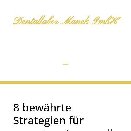
Dentallabor Manek GmbH
8 bewährte
Strategien für