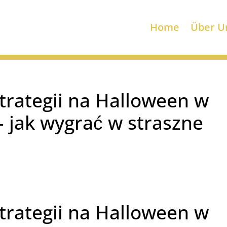
Home
Über U
trategii na Halloween w
– jak wygrać w straszne
trategii na Halloween w