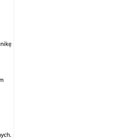
anikę
em
h
nych.