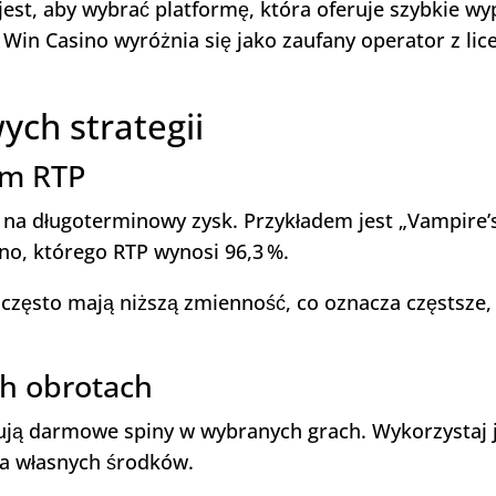
est, aby wybrać platformę, która oferuje szybkie wy
 Win Casino wyróżnia się jako zaufany operator z lic
ych strategii
im RTP
e na długoterminowy zysk. Przykładem jest „Vampire’
no, którego RTP wynosi 96,3 %.
często mają niższą zmienność, co oznacza częstsze,
ch obrotach
ją darmowe spiny w wybranych grach. Wykorzystaj j
ka własnych środków.