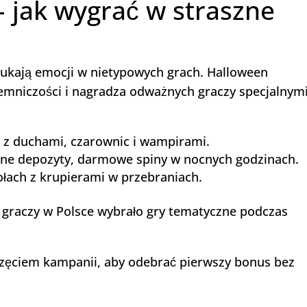
– jak wygrać w straszne
szukają emocji w nietypowych grach. Halloween
mniczości i nagradza odważnych graczy specjalnym
 z duchami, czarownic i wampirami.
ne depozyty, darmowe spiny w nocnych godzinach.
tołach z krupierami w przebraniach.
 graczy w Polsce wybrało gry tematyczne podczas
częciem kampanii, aby odebrać pierwszy bonus bez