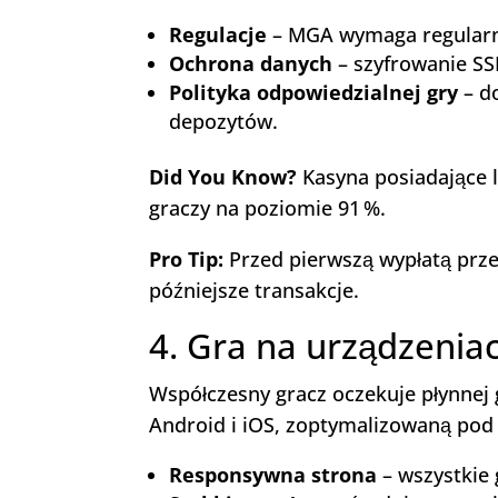
Regulacje
– MGA wymaga regularn
Ochrona danych
– szyfrowanie SSL
Polityka odpowiedzialnej gry
– d
depozytów.
Did You Know?
Kasyna posiadające l
graczy na poziomie 91 %.
Pro Tip:
Przed pierwszą wypłatą przej
późniejsze transakcje.
4. Gra na urządzeniac
Współczesny gracz oczekuje płynnej g
Android i iOS, zoptymalizowaną pod
Responsywna strona
– wszystkie 