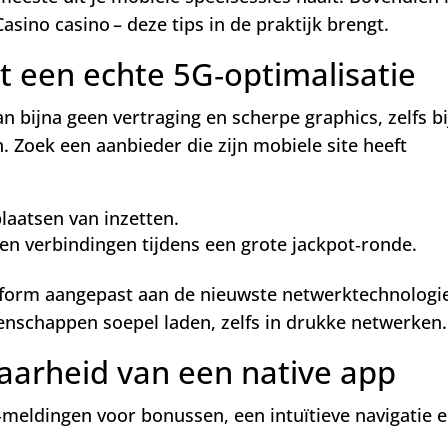
sino casino – deze tips in de praktijk brengt.
t een echte 5G‑optimalisatie
 bijna geen vertraging en scherpe graphics, zelfs bi
n. Zoek een aanbieder die zijn mobiele site heeft
plaatsen van inzetten.
en verbindingen tijdens een grote jackpot‑ronde.
atform aangepast aan de nieuwste netwerktechnologi
nschappen soepel laden, zelfs in drukke netwerken.
baarheid van een native app
meldingen voor bonussen, een intuïtieve navigatie 