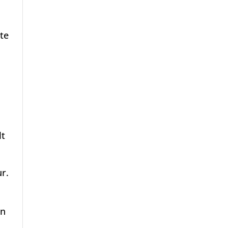
te
lt
r.
en