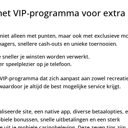
 het VIP‑programma voor extra
niet alleen met punten, maar ook met exclusieve mo
agers, snellere cash‑outs en unieke toernooien.
e sneller je winsten worden verwerkt.
r speelplezier op je telefoon.
 VIP‑programma dat zich aanpast aan zowel recreati
waardoor je altijd de best mogelijke service krijgt.
iseerde site, een native app, diverse betaalopties, 
obiele bonussen, snelle uitbetalingen en een sterk
uit je mobiele casinobeleving. Deze zeven tips zijn