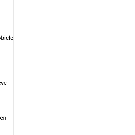
biele
eve
een