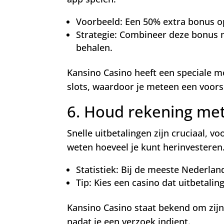
Voorbeeld: Een 50% extra bonus op
Strategie: Combineer deze bonus 
behalen.
Kansino Casino heeft een speciale m
slots, waardoor je meteen een voors
6. Houd rekening met
Snelle uitbetalingen zijn cruciaal, vo
weten hoeveel je kunt herinvesteren
Statistiek: Bij de meeste Nederla
Tip: Kies een casino dat uitbetali
Kansino Casino staat bekend om zijn
nadat je een verzoek indient.