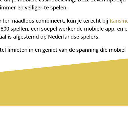
immer en veiliger te spelen.
nten naadloos combineert, kun je terecht bij
Kansin
n 800 spellen, een soepel werkende mobiele app, en 
aal is afgestemd op Nederlandse spelers.
tel limieten in en geniet van de spanning die mobiel
Planung und Realisierung durch
UPA