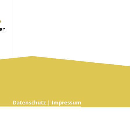
o
een
Datenschutz
|
Impressum
‑Webdesign.de
aus Bedburg-Hau