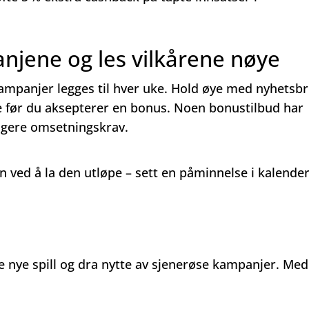
njene og les vilkårene nøye
kampanjer legges til hver uke. Hold øye med nyhetsb
ene før du aksepterer en bonus. Noen bonustilbud har
engere omsetningskrav.
 ved å la den utløpe – sett en påminnelse i kalende
te nye spill og dra nytte av sjenerøse kampanjer. Med