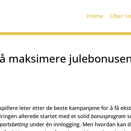
Home
Über U
r å maksimere julebonuse
spillere leter etter de beste kampanjene for å få eks
eiringen allerede startet med et solid
bonusprogram
s
portsbetting
under én innlogging. Men hvordan kan 