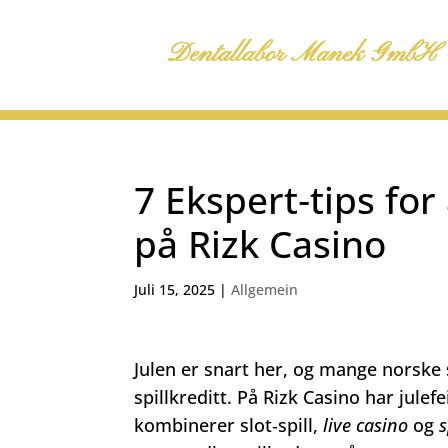
Dentallabor Manek GmbH
7 Ekspert‑tips fo
på Rizk Casino
Juli 15, 2025
|
Allgemein
Julen er snart her, og mange norske 
spillkreditt. På Rizk Casino har julef
kombinerer slot‑spill,
live casino
og
s