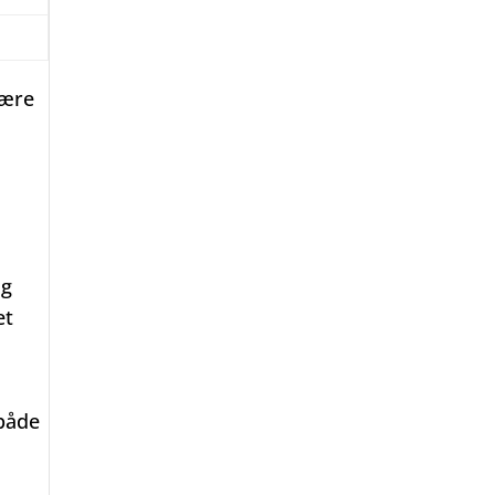
være
og
et
 både