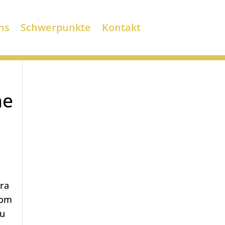
ns
Schwerpunkte
Kontakt
ne
tra
om
du