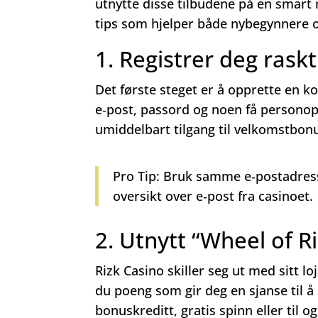
utnytte disse tilbudene på en smart 
tips som hjelper både nybegynnere og
1. Registrer deg ras
Det første steget er å opprette en k
e‑post, passord og noen få personopp
umiddelbart tilgang til velkomstbon
Pro Tip: Bruk samme e‑postadress
oversikt over e‑post fra casinoet.
2. Utnytt “Wheel of Ri
Rizk Casino skiller seg ut med sitt l
du poeng som gir deg en sjanse til å 
bonuskreditt, gratis spinn eller til 