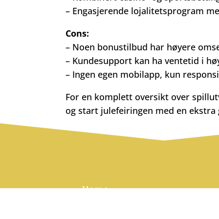
– Engasjerende lojalitetsprogram m
Cons:
– Noen bonustilbud har høyere oms
– Kundesupport kan ha ventetid i h
– Ingen egen mobilapp, kun responsi
For en komplett oversikt over spillu
og start julefeiringen med en ekstra g
Home