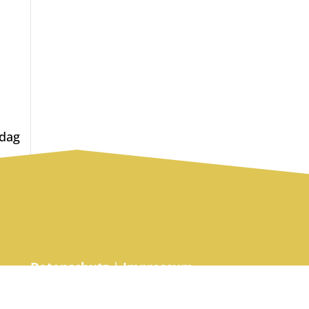
 dag
Datenschutz
|
Impressum
‑Webdesign.de
aus Bedburg-Hau