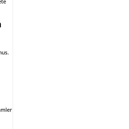
ete
n
nus.
samler