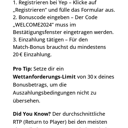
Registrieren bei Yep – Klicke auf
„Registrieren“ und fülle das Formular aus.
Bonuscode eingeben – Der Code
„WELCOME2024“ muss im
Bestätigungsfenster eingetragen werden.
Einzahlung tätigen – Für den
Match‑Bonus brauchst du mindestens
20 € Einzahlung.
Pro Tip:
Setze dir ein
Wettanforderungs‑Limit
von 30 x deines
Bonusbetrags, um die
Auszahlungsbedingungen nicht zu
übersehen.
Did You Know?
Der durchschnittliche
RTP (Return to Player) bei den meisten