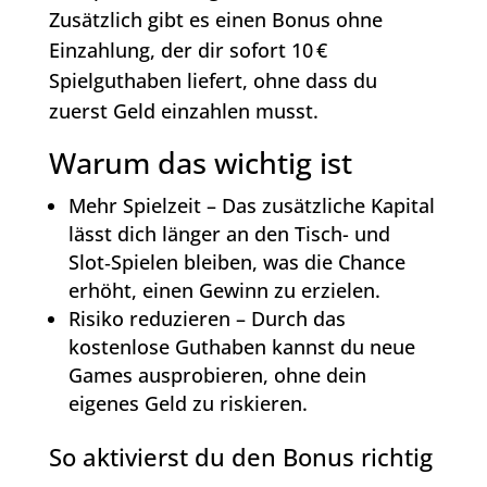
Zusätzlich gibt es einen Bonus ohne
Einzahlung, der dir sofort 10 €
Spielguthaben liefert, ohne dass du
zuerst Geld einzahlen musst.
Warum das wichtig ist
Mehr Spielzeit – Das zusätzliche Kapital
lässt dich länger an den Tisch- und
Slot‑Spielen bleiben, was die Chance
erhöht, einen Gewinn zu erzielen.
Risiko reduzieren – Durch das
kostenlose Guthaben kannst du neue
Games ausprobieren, ohne dein
eigenes Geld zu riskieren.
So aktivierst du den Bonus richtig