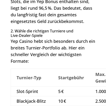
Slots, die im Yep Bonus enthalten sind,
liegt bei rund 96,5 %. Das bedeutet, dass
du langfristig fast dein gesamtes
eingesetztes Geld zurückbekommst.
2. Wähle die richtigen Turniere und
Live‑Dealer‑Spiele
Yep Casino hebt sich besonders durch ein
breites Turnier‑Portfolio ab. Hier ein
schneller Vergleich der wichtigsten
Formate:
Max.
Turnier‑Typ
Startgebühr
Gew
Slot‑Sprint
5 €
1.000
Blackjack‑Blitz
10 €
2.500