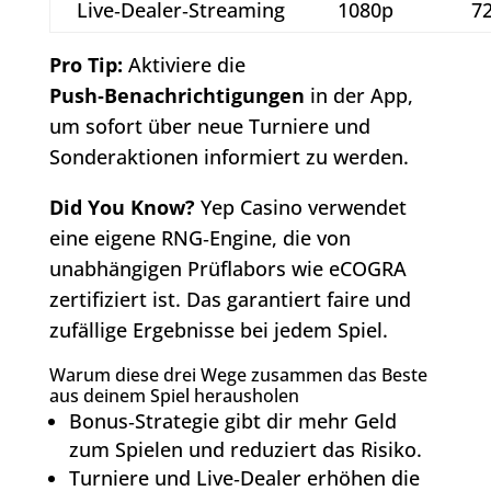
Live‑Dealer‑Streaming
1080p
7
Pro Tip:
Aktiviere die
Push‑Benachrichtigungen
in der App,
um sofort über neue Turniere und
Sonderaktionen informiert zu werden.
Did You Know?
Yep Casino verwendet
eine eigene RNG‑Engine, die von
unabhängigen Prüflabors wie eCOGRA
zertifiziert ist. Das garantiert faire und
zufällige Ergebnisse bei jedem Spiel.
Warum diese drei Wege zusammen das Beste
aus deinem Spiel herausholen
Bonus‑Strategie gibt dir mehr Geld
zum Spielen und reduziert das Risiko.
Turniere und Live‑Dealer erhöhen die