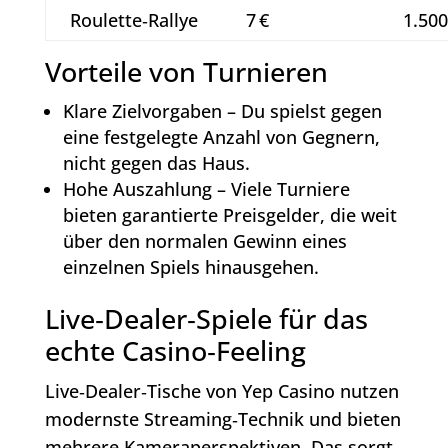
Roulette‑Rallye
7 €
1.500
Vorteile von Turnieren
Klare Zielvorgaben – Du spielst gegen
eine festgelegte Anzahl von Gegnern,
nicht gegen das Haus.
Hohe Auszahlung – Viele Turniere
bieten garantierte Preisgelder, die weit
über den normalen Gewinn eines
einzelnen Spiels hinausgehen.
Live‑Dealer‑Spiele für das
echte Casino‑Feeling
Live‑Dealer‑Tische von Yep Casino nutzen
modernste Streaming‑Technik und bieten
mehrere Kameraperspektiven. Das sorgt