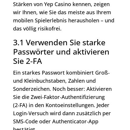
Stärken von Yep Casino kennen, zeigen
wir Ihnen, wie Sie das meiste aus Ihrem
mobilen Spielerlebnis herausholen – und
das völlig risikofrei.
3.1 Verwenden Sie starke
Passwörter und aktivieren
Sie 2‑FA
Ein starkes Passwort kombiniert Groß‑
und Kleinbuchstaben, Zahlen und
Sonderzeichen. Noch besser: Aktivieren
Sie die Zwei‑Faktor‑Authentifizierung
(2‑FA) in den Kontoeinstellungen. Jeder
Login‑Versuch wird dann zusätzlich per
SMS‑Code oder Authenticator‑App
bestätigt.