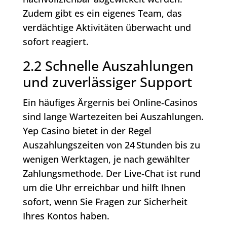
Zudem gibt es ein eigenes Team, das
verdächtige Aktivitäten überwacht und
sofort reagiert.
2.2 Schnelle Auszahlungen
und zuverlässiger Support
Ein häufiges Ärgernis bei Online‑Casinos
sind lange Wartezeiten bei Auszahlungen.
Yep Casino bietet in der Regel
Auszahlungszeiten von 24 Stunden bis zu
wenigen Werktagen, je nach gewählter
Zahlungsmethode. Der Live‑Chat ist rund
um die Uhr erreichbar und hilft Ihnen
sofort, wenn Sie Fragen zur Sicherheit
Ihres Kontos haben.