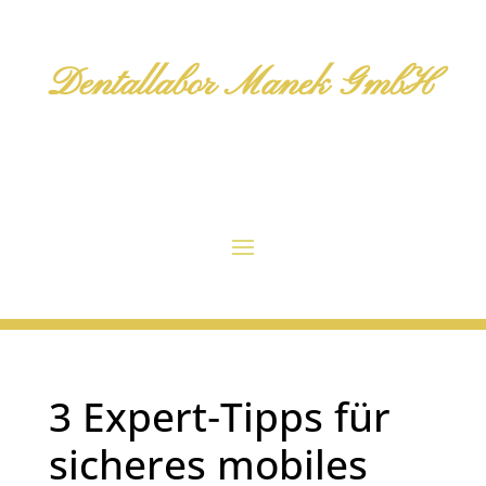
Dentallabor Manek GmbH
3 Expert‑Tipps für
sicheres mobiles