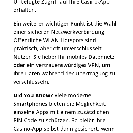
Unbefugte Zugriff auf Ihre Casino‑App
erhalten.
Ein weiterer wichtiger Punkt ist die Wahl
einer sicheren Netzwerkverbindung.
Öffentliche WLAN‑Hotspots sind
praktisch, aber oft unverschlüsselt.
Nutzen Sie lieber Ihr mobiles Datennetz
oder ein vertrauenswürdiges VPN, um
Ihre Daten während der Übertragung zu
verschlüsseln.
Did You Know?
Viele moderne
Smartphones bieten die Möglichkeit,
einzelne Apps mit einem zusätzlichen
PIN‑Code zu schützen. So bleibt Ihre
Casino‑App selbst dann gesichert, wenn