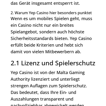
das Gerät insgesamt entsperrt ist.
2. Warum Yep Casino hier besonders punktet
Wenn es um mobiles Spielen geht, muss
ein Casino nicht nur ein breites
Spielangebot, sondern auch höchste
Sicherheitsstandards bieten. Yep Casino
erfüllt beide Kriterien und hebt sich
damit von vielen Mitbewerbern ab.
2.1 Lizenz und Spielerschutz
Yep Casino ist von der Malta Gaming
Authority lizenziert und unterliegt
strengen Auflagen zum Spielerschutz.
Das bedeutet, dass Ihre Ein- und
Auszahlungen transparent und
nachvollziehbar abgewickelt werden.