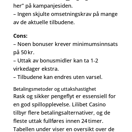
her” på kampanjesiden.
– Ingen skjulte omsetningskrav på mange
av de aktuelle tilbudene.
Cons:
– Noen bonuser krever minimumsinnsats
på 50 kr.
– Uttak av bonusmidler kan ta 1‑2
virkedager ekstra.
– Tilbudene kan endres uten varsel.
Betalingsmetoder og uttakshastighet
Rask og sikker pengeflyt er essensiell for
en god spillopplevelse. Lilibet Casino
tilbyr flere betalingsalternativer, og de
fleste uttak fullføres innen 24 timer.
Tabellen under viser en oversikt over de