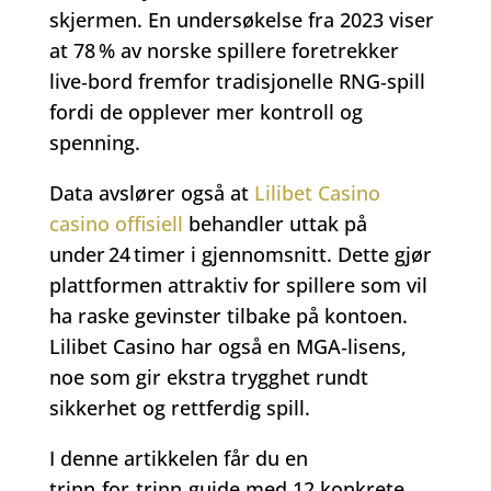
skjermen. En undersøkelse fra 2023 viser
at 78 % av norske spillere foretrekker
live‑bord fremfor tradisjonelle RNG‑spill
fordi de opplever mer kontroll og
spenning.
Data avslører også at
Lilibet Casino
casino offisiell
behandler uttak på
under 24 timer i gjennomsnitt. Dette gjør
plattformen attraktiv for spillere som vil
ha raske gevinster tilbake på kontoen.
Lilibet Casino har også en MGA‑lisens,
noe som gir ekstra trygghet rundt
sikkerhet og rettferdig spill.
I denne artikkelen får du en
trinn‑for‑trinn‑guide med 12 konkrete