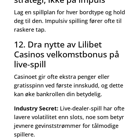
Lag en spillplan for hver bordtype og hold
deg til den. Impulsiv spilling fører ofte til
raskere tap.
12. Dra nytte av Lilibet
Casinos velkomstbonus på
live‑spill
Casinoet gir ofte ekstra penger eller
gratisspinn ved første innskudd, og dette
kan øke bankrollen din betydelig.
Industry Secret:
Live‑dealer‑spill har ofte
lavere volatilitet enn slots, noe som betyr
jevnere gevinststrømmer for tålmodige
spillere.