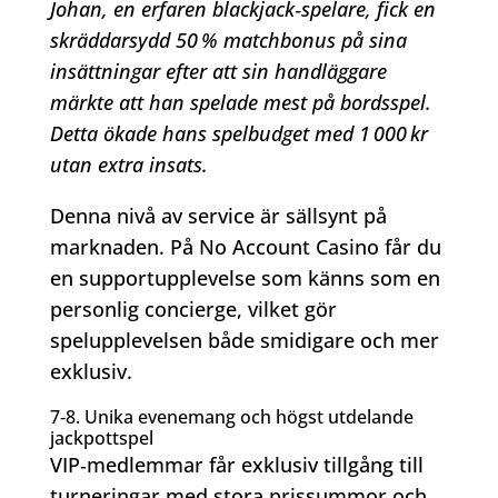
Johan, en erfaren blackjack‑spelare, fick en
skräddarsydd 50 % matchbonus på sina
insättningar efter att sin handläggare
märkte att han spelade mest på bordsspel.
Detta ökade hans spelbudget med 1 000 kr
utan extra insats.
Denna nivå av service är sällsynt på
marknaden. På No Account Casino får du
en supportupplevelse som känns som en
personlig concierge, vilket gör
spelupplevelsen både smidigare och mer
exklusiv.
7‑8. Unika evenemang och högst utdelande
jackpottspel
VIP‑medlemmar får exklusiv tillgång till
turneringar med stora prissummor och