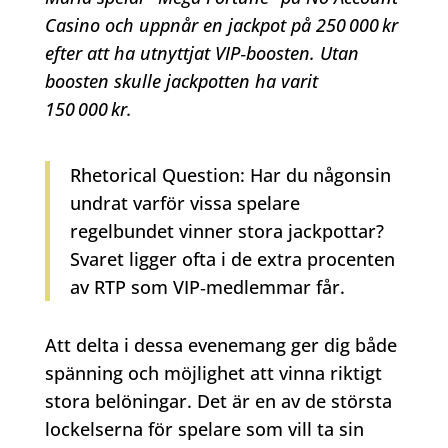
Casino och uppnår en jackpot på 250 000 kr
efter att ha utnyttjat VIP‑boosten. Utan
boosten skulle jackpotten ha varit
150 000 kr.
Rhetorical Question: Har du någonsin
undrat varför vissa spelare
regelbundet vinner stora jackpottar?
Svaret ligger ofta i de extra procenten
av RTP som VIP‑medlemmar får.
Att delta i dessa evenemang ger dig både
spänning och möjlighet att vinna riktigt
stora belöningar. Det är en av de största
lockelserna för spelare som vill ta sin