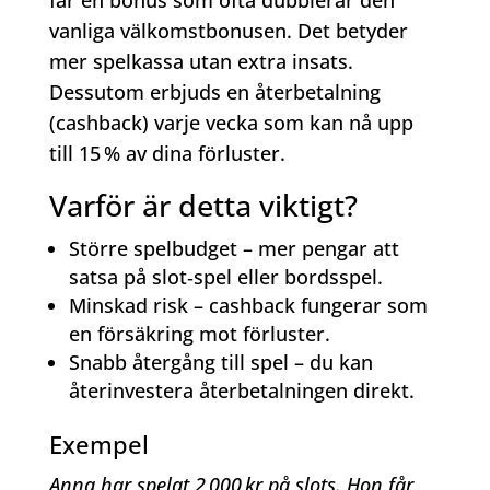
vanliga välkomstbonusen. Det betyder
mer spelkassa utan extra insats.
Dessutom erbjuds en återbetalning
(cashback) varje vecka som kan nå upp
till 15 % av dina förluster.
Varför är detta viktigt?
Större spelbudget – mer pengar att
satsa på slot‑spel eller bordsspel.
Minskad risk – cashback fungerar som
en försäkring mot förluster.
Snabb återgång till spel – du kan
återinvestera återbetalningen direkt.
Exempel
Anna har spelat 2 000 kr på slots. Hon får