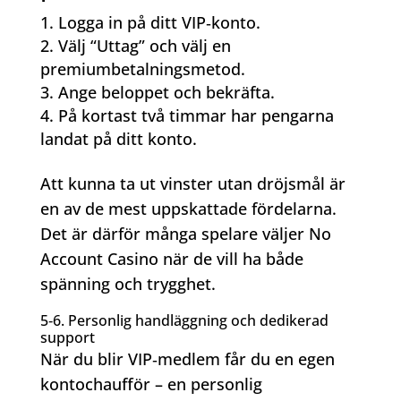
Logga in på ditt VIP‑konto.
Välj “Uttag” och välj en
premiumbetalningsmetod.
Ange beloppet och bekräfta.
På kortast två timmar har pengarna
landat på ditt konto.
Att kunna ta ut vinster utan dröjsmål är
en av de mest uppskattade fördelarna.
Det är därför många spelare väljer No
Account Casino när de vill ha både
spänning och trygghet.
5‑6. Personlig handläggning och dedikerad
support
När du blir VIP‑medlem får du en egen
kontochaufför – en personlig