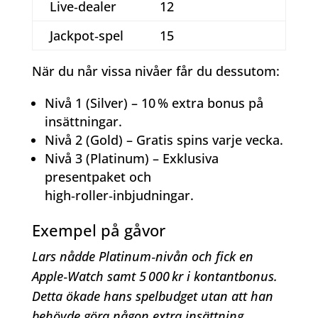
Live‑dealer
12
Jackpot‑spel
15
När du når vissa nivåer får du dessutom:
Nivå 1 (Silver) – 10 % extra bonus på
insättningar.
Nivå 2 (Gold) – Gratis spins varje vecka.
Nivå 3 (Platinum) – Exklusiva
presentpaket och
high‑roller‑inbjudningar.
Exempel på gåvor
Lars nådde Platinum‑nivån och fick en
Apple‑Watch samt 5 000 kr i kontantbonus.
Detta ökade hans spelbudget utan att han
behövde göra någon extra insättning.