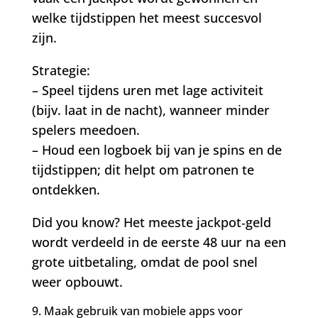
welke tijdstippen het meest succesvol
zijn.
Strategie:
– Speel tijdens uren met lage activiteit
(bijv. laat in de nacht), wanneer minder
spelers meedoen.
– Houd een logboek bij van je spins en de
tijdstippen; dit helpt om patronen te
ontdekken.
Did you know? Het meeste jackpot‑geld
wordt verdeeld in de eerste 48 uur na een
grote uitbetaling, omdat de pool snel
weer opbouwt.
9. Maak gebruik van mobiele apps voor