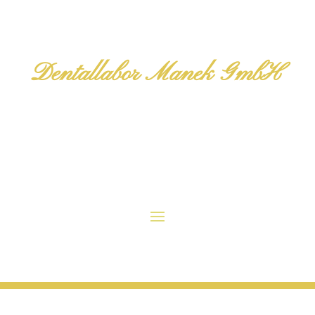
Dentallabor Manek GmbH