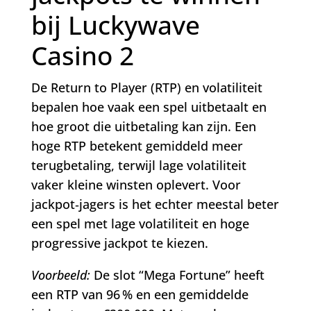
bij Luckywave
Casino 2
De Return to Player (RTP) en volatiliteit
bepalen hoe vaak een spel uitbetaalt en
hoe groot die uitbetaling kan zijn. Een
hoge RTP betekent gemiddeld meer
terugbetaling, terwijl lage volatiliteit
vaker kleine winsten oplevert. Voor
jackpot‑jagers is het echter meestal beter
een spel met lage volatiliteit en hoge
progressive jackpot te kiezen.
Voorbeeld:
De slot “Mega Fortune” heeft
een RTP van 96 % en een gemiddelde