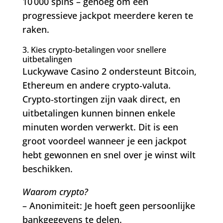
10 000 spins – genoeg om een
progressieve jackpot meerdere keren te
raken.
3. Kies crypto‑betalingen voor snellere
uitbetalingen
Luckywave Casino 2 ondersteunt Bitcoin,
Ethereum en andere crypto‑valuta.
Crypto‑stortingen zijn vaak direct, en
uitbetalingen kunnen binnen enkele
minuten worden verwerkt. Dit is een
groot voordeel wanneer je een jackpot
hebt gewonnen en snel over je winst wilt
beschikken.
Waarom crypto?
– Anonimiteit: Je hoeft geen persoonlijke
bankgegevens te delen.