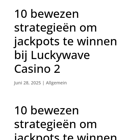
10 bewezen
strategieën om
jackpots te winnen
bij Luckywave
Casino 2
Juni 28, 2025
|
Allgemein
10 bewezen
strategieën om
jackpots te winnen