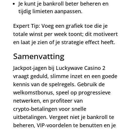
Je kunt je bankroll beter beheren en
tijdig limieten aanpassen.
Expert Tip: Voeg een grafiek toe die je
totale winst per week toont; dit motiveert
en laat je zien of je strategie effect heeft.
Samenvatting
Jackpot‑jagen bij Luckywave Casino 2
vraagt geduld, slimme inzet en een goede
kennis van de spelregels. Gebruik de
welkomstbonus, speel op progressieve
netwerken, en profiteer van
crypto‑betalingen voor snelle
uitbetalingen. Vergeet niet je bankroll te
beheren, VIP‑voordelen te benutten en je